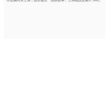
KINERIX
總公司
電話
：
04-2406-9939
EMAIL
：
sjtch@ms39.hinet.net
地址
：
413001台中市霧峰區峰北路666號
台北分公司
電話
：
02-2658-1508